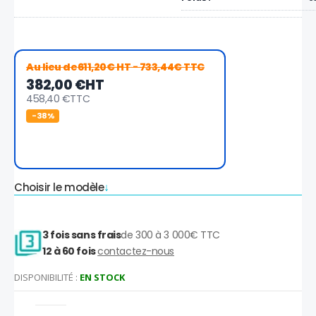
Au lieu de
611,20€ HT
- 733,44€ TTC
382,00 €
HT
458,40 €
TTC
-38%
Choisir le modèle
3 fois sans frais
de 300 à 3 000€ TTC
12 à 60 fois
contactez-nous
DISPONIBILITÉ :
EN STOCK