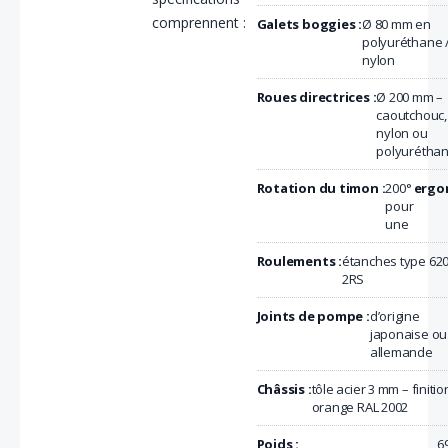
comprennent :
Galets boggies :
Ø 80 mm en
polyuréthane 
nylon
Roues directrices :
Ø 200 mm –
caoutchouc,
nylon ou
polyurétha
Rotation du timon :
200°
ergo
pour
une
Roulements :
étanches type 62
2RS
Joints de pompe :
d’origine
japonaise ou
allemande
Châssis :
tôle acier 3 mm – finitio
orange RAL 2002
Poids :
6