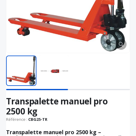
Passer
Transpalette manuel pro
au
début
2500 kg
de
la
Référence :
CBG25-TR
Galerie
d’images
Transpalette manuel pro 2500 kg –