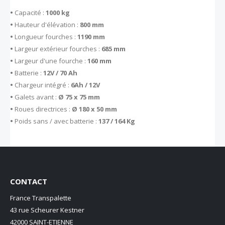
•
Capacité :
1000 kg
•
Hauteur d'élévation :
800 mm
•
Longueur fourches :
1190 mm
•
Largeur extérieur fourches :
685 mm
•
Largeur d'une fourche :
160 mm
•
Batterie :
12V / 70 Ah
•
Chargeur intégré :
6Ah / 12V
•
Galets avant :
Ø 75 x 75 mm
•
Roues directrices :
Ø 180 x 50 mm
•
Poids sans / avec batterie :
137 / 164 Kg
CONTACT
France Transpalette
43 rue Scheurer Kestner
42000 SAINT-ETIENNE