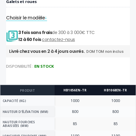
Galets et roues
Choisir le modèle
3 fois sans frais
de 300 à 3 000€ TTC
12 à 60 fois
contactez-nous
Livré chez vous en 2 à 4 jours ouvrés.
DOM TOM non inclus
DISPONIBILITÉ :
EN STOCK
HB1056EN-TR
HB1068EN-TR
PRODUIT
1000
1000
CAPACITÉ (KG)
800
800
HAUTEUR D'ÉLÉVATION (MM)
HAUTEUR FOURCHES
85
85
ABAISSÉES (MM)
1190
1190