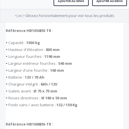
AJOUTER AU DEVIS
AJOUTER AU DEVIS
👈 👉 Glissez horizontalement pour voir tous les produits
Référence HB1056EN-TR
:
•
Capacité :
1000 kg
•
Hauteur d'élévation :
800 mm
•
Longueur fourches :
1190 mm
•
Largeur extérieur fourches :
540 mm
•
Largeur d'une fourche :
160 mm
•
Batterie :
12V / 70 Ah
•
Chargeur intégré :
6Ah / 12V
•
Galets avant :
Ø 75 x 75 mm
•
Roues directrices :
Ø 180 x 50 mm
•
Poids sans / avec batterie :
132 / 159 Kg
Référence HB1068EN-TR :