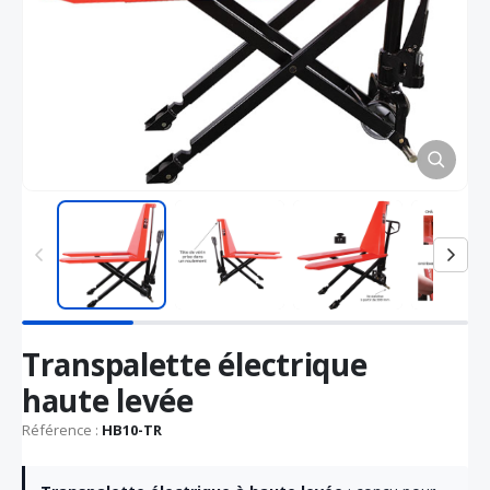
Passer
Transpalette électrique
au
début
haute levée
de
la
Référence :
HB10-TR
Galerie
d’images