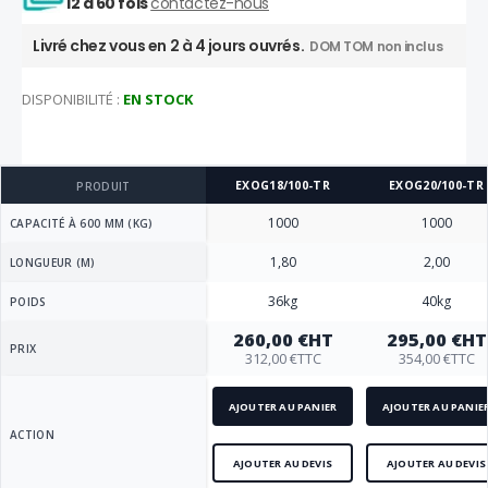
12 à 60 fois
contactez-nous
Livré chez vous en 2 à 4 jours ouvrés.
DOM TOM non inclus
DISPONIBILITÉ :
EN STOCK
EXOG18/100-TR
EXOG20/100-TR
PRODUIT
1000
1000
CAPACITÉ À 600 MM (KG)
1,80
2,00
LONGUEUR (M)
36kg
40kg
POIDS
260,00 €
HT
295,00 €
HT
PRIX
312,00 €
TTC
354,00 €
TTC
AJOUTER AU PANIER
AJOUTER AU PANIE
ACTION
AJOUTER AU DEVIS
AJOUTER AU DEVIS