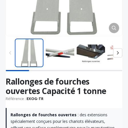
Passer
Rallonges de fourches
au
début
ouvertes Capacité 1 tonne
de
la
Référence :
EXOG-TR
Galerie
d’images
Rallonges de fourches ouvertes
: des extensions
spécialement conçues pour les chariots élévateurs,
offrant une surface supplémentaire pour la manutention