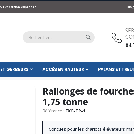
, Expédition express !
Blo
SER
CO
04 
 ET GERBEURS
ACCÈS EN HAUTEUR
PALANS ET TREUI
Rallonges de fourche
1,75 tonne
Référence :
EXG-TR-1
Conçues pour les chariots élévateurs man