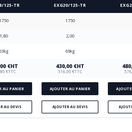
8/125-TR
EXG20/125-TR
EXG2
1750
1750
1,80
2,00
63kg
69kg
00 €
HT
430,00 €
HT
480
80 €
TTC
516,00 €
TTC
576
R AU PANIER
AJOUTER AU PANIER
AJOUTE
R AU DEVIS
AJOUTER AU DEVIS
AJOUT