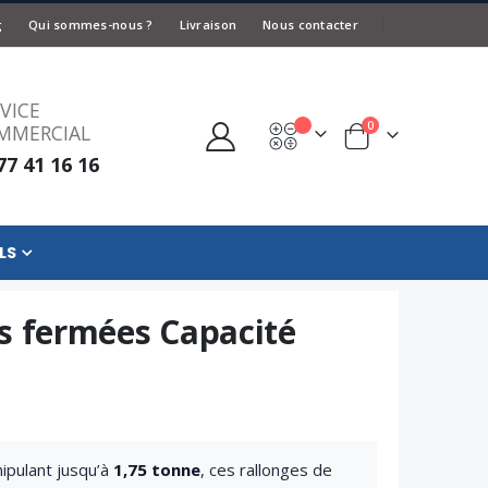
g
Qui sommes-nous ?
Livraison
Nous contacter
VICE
articles
0
MMERCIAL
Devis
Panier
77 41 16 16
LS
s fermées Capacité
ipulant jusqu’à
1,75 tonne
, ces rallonges de