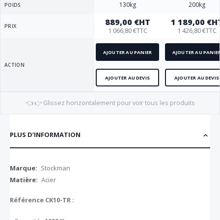
130kg
200kg
POIDS
889,00 €
HT
1 189,00 €
H
PRIX
1 066,80 €
TTC
1 426,80 €
TTC
AJOUTER AU PANIER
AJOUTER AU PANIE
ACTION
AJOUTER AU DEVIS
AJOUTER AU DEVIS
👈 👉 Glissez horizontalement pour voir tous les produits
PLUS D’INFORMATION
Plus
Stockman
d’information
Acier
Référence CK10-TR :