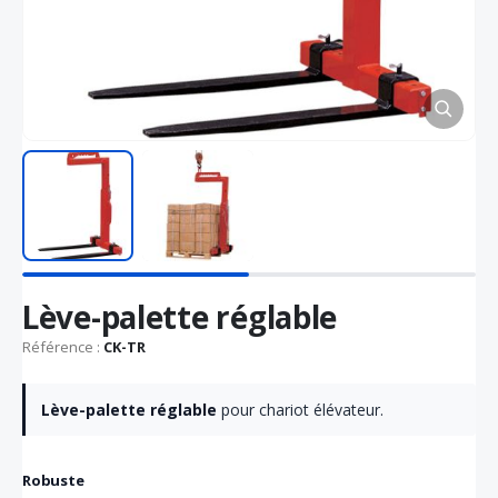
Passer
Lève-palette réglable
au
début
Référence :
CK-TR
de
la
Galerie
Lève-palette réglable
pour chariot élévateur.
d’images
Robuste